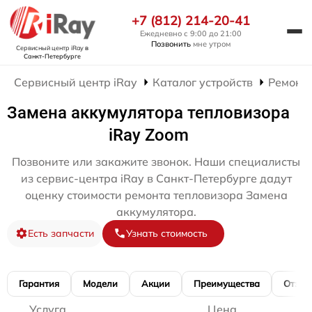
+7 (812) 214-20-41
Ежедневно с 9:00 до 21:00
Позвонить
мне утром
Сервисный центр iRay
в
Санкт-Петербурге
Сервисный центр iRay
Каталог устройств
Ремонт 
Замена аккумулятора тепловизора
iRay Zoom
Позвоните или закажите звонок. Наши специалисты
из сервис-центра iRay в Санкт-Петербурге дадут
оценку стоимости ремонта тепловизора Замена
аккумулятора.
Есть запчасти
Узнать стоимость
Гарантия
Модели
Акции
Преимущества
Отзы
Услуга
Цена