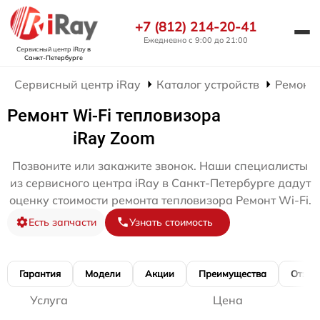
+7 (812) 214-20-41
Ежедневно с 9:00 до 21:00
Сервисный центр iRay
в
Санкт-Петербурге
Сервисный центр iRay
Каталог устройств
Ремонт 
Ремонт Wi-Fi тепловизора
iRay Zoom
Позвоните или закажите звонок. Наши специалисты
из сервисного центра iRay в Санкт-Петербурге дадут
оценку стоимости ремонта тепловизора Ремонт Wi-Fi.
Есть запчасти
Узнать стоимость
Гарантия
Модели
Акции
Преимущества
Отзы
Услуга
Цена