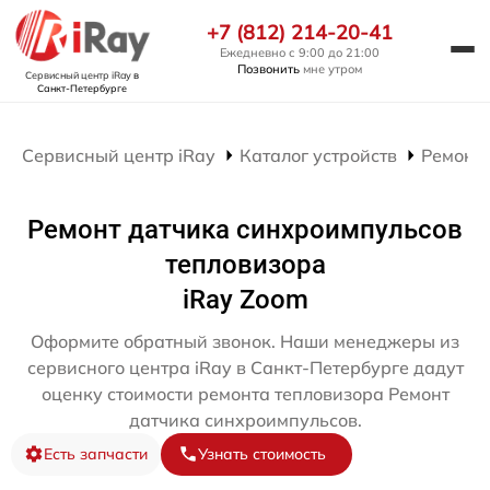
+7 (812) 214-20-41
Ежедневно с 9:00 до 21:00
Позвонить
мне утром
Сервисный центр iRay
в
Санкт-Петербурге
Сервисный центр iRay
Каталог устройств
Ремонт 
Ремонт датчика синхроимпульсов
тепловизора
iRay Zoom
Оформите обратный звонок. Наши менеджеры из
сервисного центра iRay в Санкт-Петербурге дадут
оценку стоимости ремонта тепловизора Ремонт
датчика синхроимпульсов.
Есть запчасти
Узнать стоимость