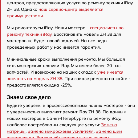
центров, предоставляющих услуги по ремонту техники iRay
ZH 38. Однако
наш сервис-центр выделяется
преимуществами
.
Мы ремонтируем iRay. Наши мастера -
специалисты по
ремонту техники iRay
. Восстановить модель ZH 38 для
мастеров не будет новой задачей. На все виды
проведенных работ у нас имеется гарантия.
Минимальные сроки выполнения ремонта. Мы большая
сеть мастерских техники iRay. Мы имеем более 20 тыс.
запчастей. И возможно на наших складах
уже имеется
запчасть на модель ZH 38
. При заказе ремонта на сайте -
предоставляется скидка -25%.
Знаем свое дело
Будьте уверены в профессионализме наших мастеров - они
с уверенностью выполнят ремонт iRay ZH 38. По данным
наших мастеров в Санкт-Петербурге по ремонту iRay,
наиболее востребованы следующие услуги:
Замена
матрицы
,
Замена микросхемы усилителя
,
Замена шим
контроллера
,
Замена объективов с улучшением