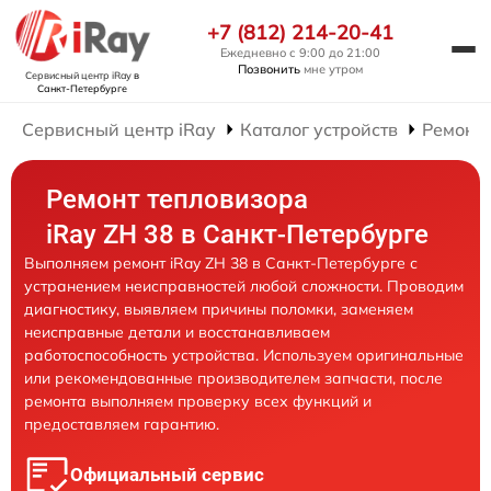
+7 (812) 214-20-41
Ежедневно с 9:00 до 21:00
Позвонить
мне утром
Сервисный центр iRay
в
Санкт-Петербурге
Сервисный центр iRay
Каталог устройств
Ремонт 
Ремонт тепловизора
iRay ZH 38 в Санкт-Петербурге
Выполняем ремонт iRay ZH 38 в Санкт-Петербурге с
устранением неисправностей любой сложности. Проводим
диагностику, выявляем причины поломки, заменяем
неисправные детали и восстанавливаем
работоспособность устройства. Используем оригинальные
или рекомендованные производителем запчасти, после
ремонта выполняем проверку всех функций и
предоставляем гарантию.
Официальный сервис