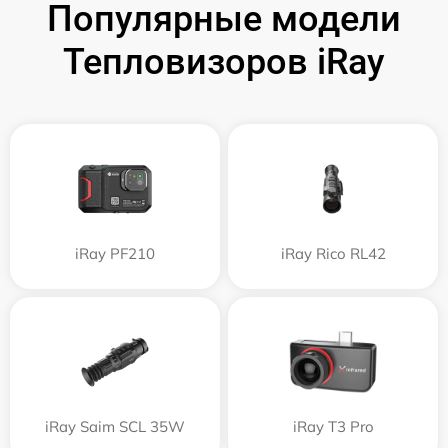
Популярные модели
Тепловизоров iRay
iRay PF210
iRay Rico RL42
iRay Saim SCL 35W
iRay T3 Pro