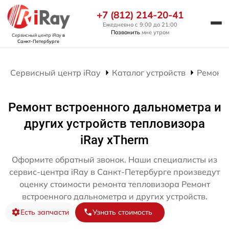
+7 (812) 214-20-41
Ежедневно с 9:00 до 21:00
Позвонить
мне утром
Сервисный центр iRay
в
Санкт-Петербурге
Сервисный центр iRay
Каталог устройств
Ремонт 
Ремонт встроенного дальнометра и
других устройств тепловизора
iRay xTherm
Оформите обратный звонок. Наши специалисты из
сервис-центра iRay в Санкт-Петербурге произведут
оценку стоимости ремонта тепловизора Ремонт
встроенного дальнометра и других устройств.
Есть запчасти
Узнать стоимость