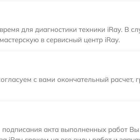
время для диагностики техники iRay. В с
мастерскую в сервисный центр iRay.
огласуем с вами окончательный расчет, 
и подписания акта выполненных работ В
а iRay сроком на все виды работ и запча