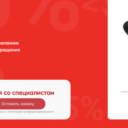
 желанию
бращения
я со специалистом
Оставить заявку
есь c
политикой конфиденциальности