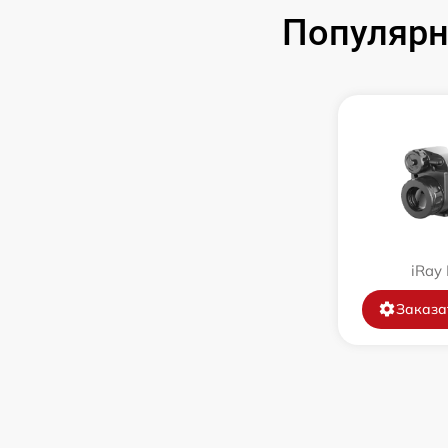
Замена аккумулятора
Популярн
Замена корпуса
Замена дисплея (экрана)
Прошивка (Обновление ПО)
Ремонт платы управления
(восстановление)
iRay
Восстановление после попадания влаги
Заказа
Ремонт Wi-Fi
Ремонт разъема