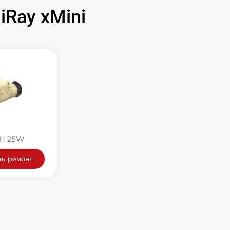
700 р
Ray xMini
1500 р
750 р
450 р
750 р
MH 25W
850 р
ть ремонт
850 р
650 р