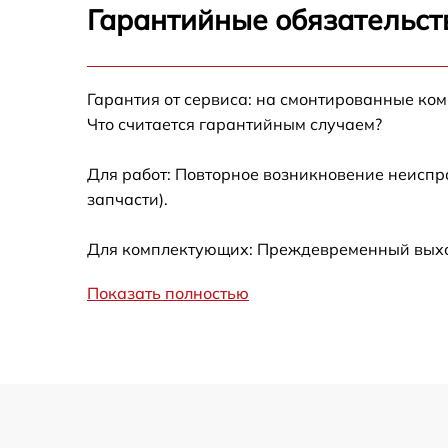
Гарантийные обязательст
Калибровка и настройка тепловизора
Гарантия от сервиса: на смонтированные ко
Ремонт встроенного дальнометра и
Что считается гарантийным случаем?
других устройств
Для работ: Повторное возникновение неиспр
Замена микросхемы логики
запчасти).
Замена ключей управления
Для комплектующих: Преждевременный выход 
Ремонт цепи питания
Показать полностью
Замена USB порта
Замена процессора