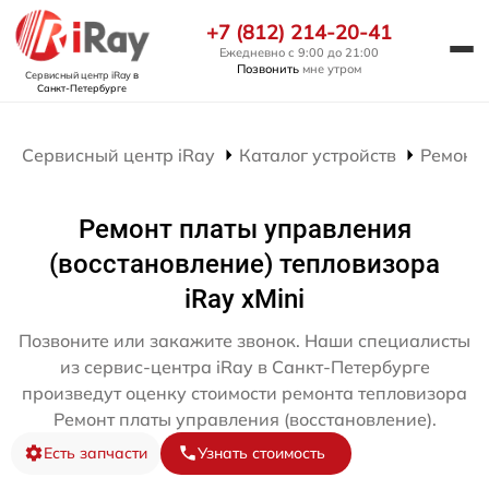
+7 (812) 214-20-41
Ежедневно с 9:00 до 21:00
Позвонить
мне утром
Сервисный центр iRay
в
Санкт-Петербурге
Сервисный центр iRay
Каталог устройств
Ремонт 
Ремонт платы управления
(восстановление) тепловизора
iRay xMini
Позвоните или закажите звонок. Наши специалисты
из сервис-центра iRay в Санкт-Петербурге
произведут оценку стоимости ремонта тепловизора
Ремонт платы управления (восстановление).
Есть запчасти
Узнать стоимость