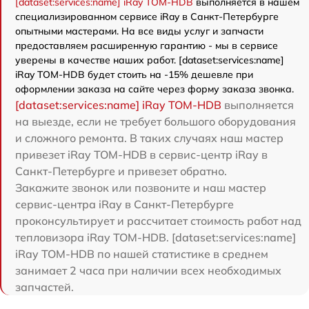
[dataset:services:name] iRay TOM-HDB
выполняется в нашем
специализированном сервисе iRay в Санкт-Петербурге
опытными мастерами. На все виды услуг и запчасти
предоставляем расширенную гарантию - мы в сервисе
уверены в качестве наших работ. [dataset:services:name]
iRay TOM-HDB будет стоить на -15% дешевле при
оформлении заказа на сайте через форму заказа звонка.
[dataset:services:name] iRay TOM-HDB
выполняется
на выезде, если не требует большого оборудования
и сложного ремонта. В таких случаях наш мастер
привезет iRay TOM-HDB в сервис-центр iRay в
Санкт-Петербурге и привезет обратно.
Закажите звонок или позвоните и наш мастер
сервис-центра iRay в Санкт-Петербурге
проконсультирует и рассчитает стоимость работ над
тепловизора iRay TOM-HDB. [dataset:services:name]
iRay TOM-HDB по нашей статистике в среднем
занимает 2 часа при наличии всех необходимых
запчастей.