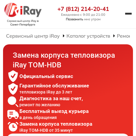
+7 (812) 214-20-41
Ежедневно с 9:00 до 21:00
Позвонить
мне утром
Сервисный центр iRay
в
Санкт-Петербурге
Сервисный центр iRay
Каталог устройств
Ремонт 
Замена корпуса тепловизора
iRay TOM-HDB
Официальный сервис
Гарантийное обслуживание
тепловизора iRay до 3 лет
Диагностика за наш счет,
ремонт по желанию
Бесплатный выезд курьера
в день обращения
Замена корпуса тепловизора
iRay TOM-HDB от 35 минут