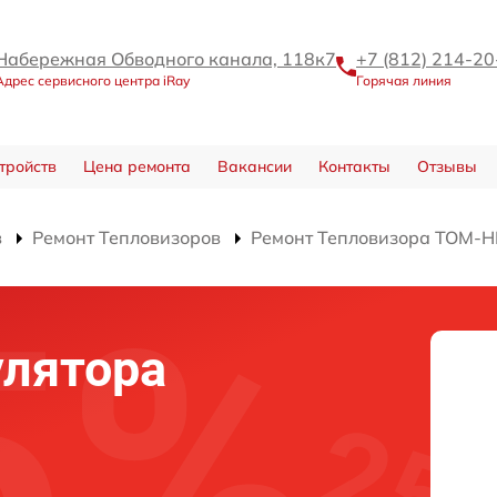
Набережная Обводного канала, 118к7
+7 (812) 214-20
Адрес сервисного центра iRay
Горячая линия
тройств
Цена ремонта
Вакансии
Контакты
Отзывы
в
Ремонт Тепловизоров
Ремонт Тепловизора TOM-
улятора