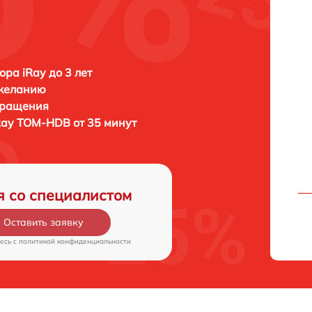
ора iRay до 3 лет
 желанию
бращения
Ray TOM-HDB от 35 минут
я со специалистом
Оставить заявку
есь c
политикой конфиденциальности