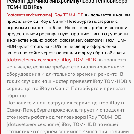
Ремонт датчика синхроимпульсов тепловизора
TOM-HDB iRay
[dataset:services:name] iRay TOM-HDB
выполняется в нашем
профильном сц iRay в Санкт-Петербурге мастерами с
огромным опытом - от 5 лет. На все виды работ и запчасти
предоставляем расширенную гарантию - мы в сц уверены
в качестве наших работ. [dataset:services:name] iRay TOM-
HDB будет стоить на -15% дешевле при оформлении
заказа на сайте через звонок или форму обратной связи.
[dataset:services:name] iRay TOM-HDB
выполняется
на выезде, если не требует специализированного
оборудования и длительного времени ремонта. В
таких случаях наш мастер привезет iRay TOM-HDB в
сервис-центр iRay в Санкт-Петербурге и привезет
обратно.
Позвоните и наш сотрудник сервис-центра iRay в
Санкт-Петербурге проконсультирует и определит
стоимость работ над тепловизора iRay TOM-HDB.
[dataset:services:name] iRay TOM-HDB по нашей
статистике в среднем занимает 2 часа при наличии