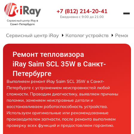
+7 (812) 214-20-41
Ежедневно с 9:00 до 21:00
Сервисный центр iRay
в
Санкт-Петербурге
Сервисный центр iRay
Каталог устройств
Ремонт 
Ремонт тепловизора
iRay Saim SCL 35W в Санкт-
Петербурге
Выполняем ремонт iRay Saim SCL 35W в Санкт-
Петербурге с устранением неисправностей любой
сложности. Проводим диагностику, выявляем причины
поломки, заменяем неисправные детали и
восстанавливаем работоспособность устройства.
Используем оригинальные или рекомендованные
производителем запчасти, после ремонта выполняем
проверку всех функций и предоставляем гарантию.