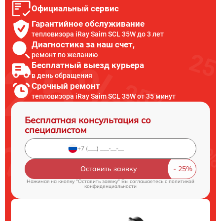
Официальный сервис
Гарантийное обслуживание
тепловизора iRay Saim SCL 35W до 3 лет
Диагностика за наш счет,
ремонт по желанию
Бесплатный выезд курьера
в день обращения
Срочный ремонт
тепловизора iRay Saim SCL 35W от 35 минут
Бесплатная консультация со
специалистом
Оставить заявку
Нажимая на кнопку "Оставить заявку" Вы соглашаетесь c
политикой
конфиденциальности