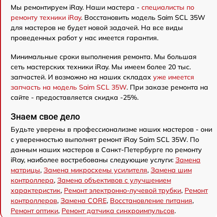
Мы ремонтируем iRay. Наши мастера -
специалисты по
ремонту техники iRay
. Восстановить модель Saim SCL 35W
для мастеров не будет новой задачей. На все виды
проведенных работ у нас имеется гарантия.
Минимальные сроки выполнения ремонта. Мы большая
сеть мастерских техники iRay. Мы имеем более 20 тыс.
запчастей. И возможно на наших складах
уже имеется
запчасть на модель Saim SCL 35W
. При заказе ремонта на
сайте - предоставляется скидка -25%.
Знаем свое дело
Будьте уверены в профессионализме наших мастеров - они
с уверенностью выполнят ремонт iRay Saim SCL 35W. По
данным наших мастеров в Санкт-Петербурге по ремонту
iRay, наиболее востребованы следующие услуги:
Замена
матрицы
,
Замена микросхемы усилителя
,
Замена шим
контроллера
,
Замена объективов с улучшением
характеристик
,
Ремонт электронно-лучевой трубки
,
Ремонт
контроллеров
,
Замена CORE
,
Восстановление питания
,
Ремонт оптики
,
Ремонт датчика синхроимпульсов
.