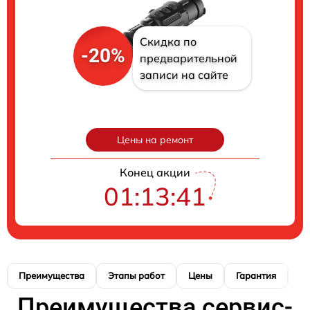
Скидка по
-20%
предварительной
записи на сайте
Цены на ремонт
Конец акции
01:13:40
Преимущества
Этапы работ
Цены
Гарантия
М
Преимущества сервис-