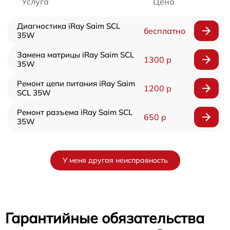
Услуга
Цена
Диагностика iRay Saim SCL
бесплатно
35W
Замена матрицы iRay Saim SCL
1300 р
35W
Ремонт цепи питания iRay Saim
1200 р
SCL 35W
Ремонт разъема iRay Saim SCL
650 р
35W
У меня другая неисправность
Гарантийные обязательства