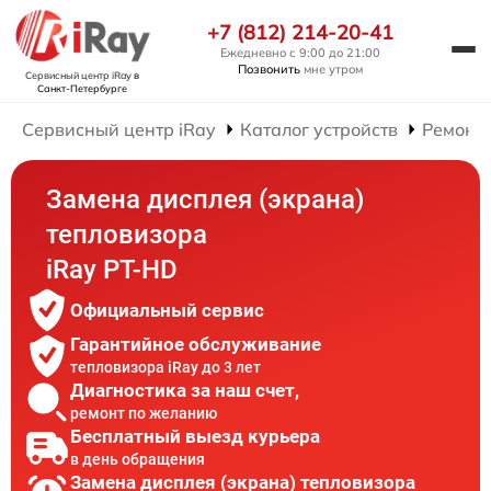
+7 (812) 214-20-41
Ежедневно с 9:00 до 21:00
Позвонить
мне утром
Сервисный центр iRay
в
Санкт-Петербурге
Сервисный центр iRay
Каталог устройств
Ремонт 
Замена дисплея (экрана)
тепловизора
iRay PT-HD
Официальный сервис
Гарантийное обслуживание
тепловизора iRay до 3 лет
Диагностика за наш счет,
ремонт по желанию
Бесплатный выезд курьера
в день обращения
Замена дисплея (экрана) тепловизора