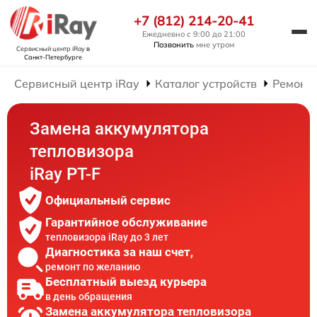
+7 (812) 214-20-41
Ежедневно с 9:00 до 21:00
Позвонить
мне утром
Сервисный центр iRay
в
Санкт-Петербурге
Сервисный центр iRay
Каталог устройств
Ремонт 
Замена аккумулятора
тепловизора
iRay PT-F
Официальный сервис
Гарантийное обслуживание
тепловизора iRay до 3 лет
Диагностика за наш счет,
ремонт по желанию
Бесплатный выезд курьера
в день обращения
Замена аккумулятора тепловизора