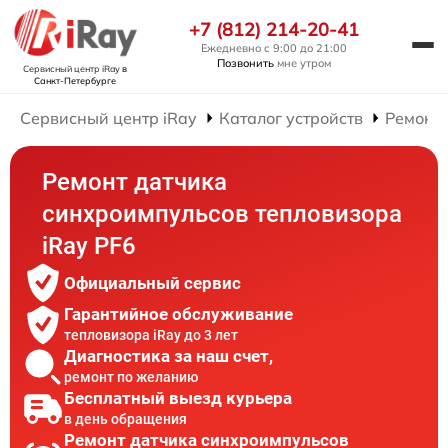
+7 (812) 214-20-41
Ежедневно с 9:00 до 21:00
Позвонить
мне утром
Сервисный центр iRay
в
Санкт-Петербурге
Сервисный центр iRay
Каталог устройств
Ремонт 
Ремонт датчика
синхроимпульсов тепловизора
iRay PF6
Официальный сервис
Гарантийное обслуживание
тепловизора iRay до 3 лет
Диагностика за наш счет,
ремонт по желанию
Бесплатный выезд курьера
в день обращения
Ремонт датчика синхроимпульсов