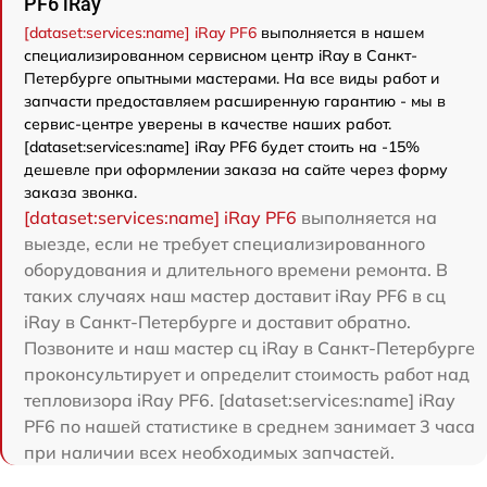
PF6 iRay
[dataset:services:name] iRay PF6
выполняется в нашем
специализированном сервисном центр iRay в Санкт-
Петербурге опытными мастерами. На все виды работ и
запчасти предоставляем расширенную гарантию - мы в
сервис-центре уверены в качестве наших работ.
[dataset:services:name] iRay PF6 будет стоить на -15%
дешевле при оформлении заказа на сайте через форму
заказа звонка.
[dataset:services:name] iRay PF6
выполняется на
выезде, если не требует специализированного
оборудования и длительного времени ремонта. В
таких случаях наш мастер доставит iRay PF6 в сц
iRay в Санкт-Петербурге и доставит обратно.
Позвоните и наш мастер сц iRay в Санкт-Петербурге
проконсультирует и определит стоимость работ над
тепловизора iRay PF6. [dataset:services:name] iRay
PF6 по нашей статистике в среднем занимает 3 часа
при наличии всех необходимых запчастей.