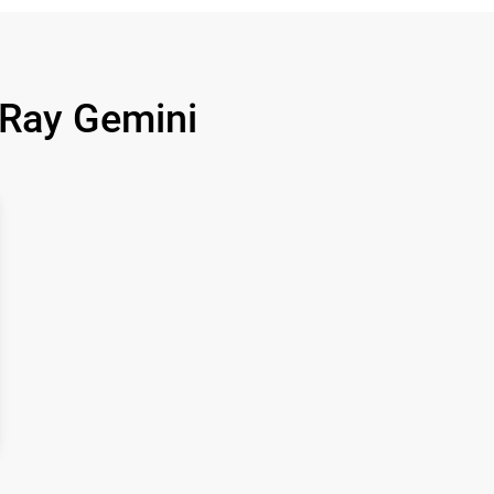
850 р
700 р
Ray Gemini
1500 р
750 р
450 р
750 р
850 р
850 р