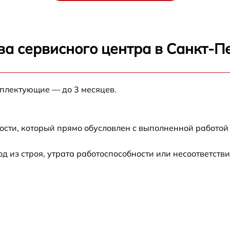
от 60 мин
от 60 мин
ва сервисного центра в Санкт-П
от 60 мин
мплектующие — до 3 месяцев.
от 60 мин
ости, который прямо обусловлен с выполненной работой
от 60 мин
из строя, утрата работоспособности или несоответств
от 60 мин
от 60 мин
от 60 мин