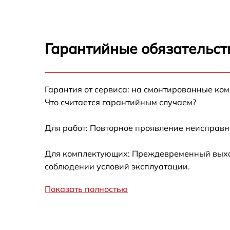
Ремонт оптики
Ремонт датчика синхроимпульсов
Гарантийные обязательст
Калибровка и настройка тепловизора
Гарантия от сервиса: на смонтированные ко
Ремонт встроенного дальнометра и
Что считается гарантийным случаем?
других устройств
Для работ: Повторное проявление неисправн
Замена микросхемы логики
Для комплектующих: Преждевременный выход 
Замена ключей управления
соблюдении условий эксплуатации.
Ремонт цепи питания
Показать полностью
Замена USB порта