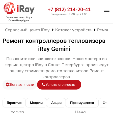
+7 (812) 214-20-41
Ежедневно с 9:00 до 21:00
Сервисный центр iRay
в
Санкт-Петербурге
Сервисный центр iRay
Каталог устройств
Ремонт 
Ремонт контроллеров тепловизора
iRay Gemini
Позвоните или закажите звонок. Наши мастера из
сервис-центра iRay в Санкт-Петербурге произведут
оценку стоимости ремонта тепловизора Ремонт
контроллеров.
Есть запчасти
Узнать стоимость
Гарантия
Модели
Акции
Преимущества
Отзы
Услуга
Цена