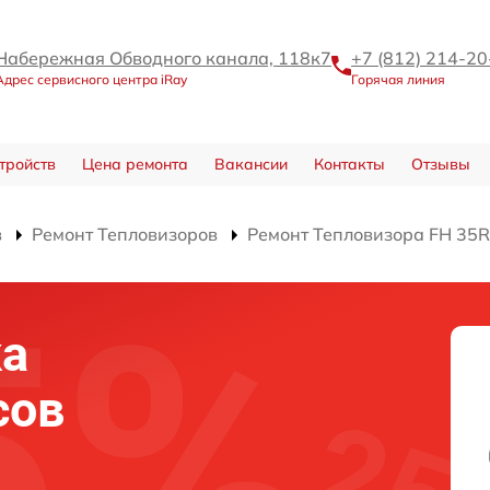
Набережная Обводного канала, 118к7
+7 (812) 214-20
Адрес сервисного центра iRay
Горячая линия
тройств
Цена ремонта
Вакансии
Контакты
Отзывы
в
Ремонт Тепловизоров
Ремонт Тепловизора FH 35R
ка
сов