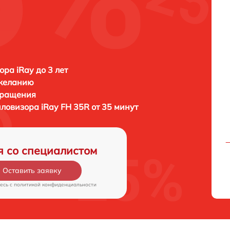
ора iRay до 3 лет
 желанию
бращения
пловизора
iRay FH 35R от 35 минут
я со специалистом
Оставить заявку
есь c
политикой конфиденциальности