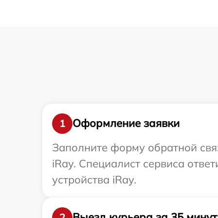
Оформление заявки
1
Заполните форму обратной связ
iRay. Специалист сервиса отве
устройства iRay.
Выезд курьера за 35 минут
2