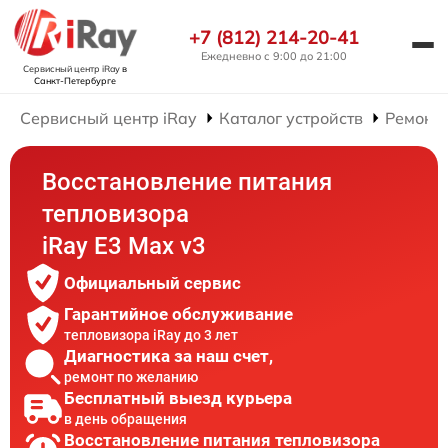
+7 (812) 214-20-41
Ежедневно с 9:00 до 21:00
Сервисный центр iRay
в
Санкт-Петербурге
Сервисный центр iRay
Каталог устройств
Ремонт 
Восстановление питания
тепловизора
iRay E3 Max v3
Официальный сервис
Гарантийное обслуживание
тепловизора iRay до 3 лет
Диагностика за наш счет,
ремонт по желанию
Бесплатный выезд курьера
в день обращения
Восстановление питания тепловизора