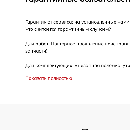
Калибровка и настройка тепловизора
Гарантия от сервиса: на установленные нами
Ремонт встроенного дальнометра и
Что считается гарантийным случаем?
других устройств
Для работ: Повторное проявление неисправн
Замена микросхемы логики
запчасти).
Замена ключей управления
Для комплектующих: Внезапная поломка, ут
Ремонт цепи питания
Показать полностью
Замена USB порта
Замена процессора
Замена аккумулятора