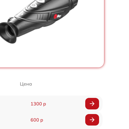
Цена
1300 р
600 р