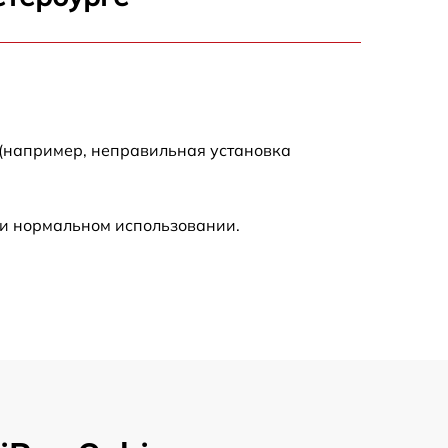
900 р
750 р
 (например, неправильная установка
450 р
590 р
ри нормальном использовании.
1200 р
650 р
850 р
700 р