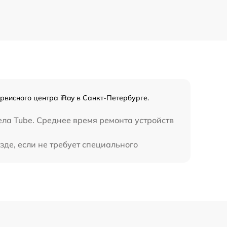
700 р
800 р
1300 р
1100 р
рвисного центра iRay в Санкт-Петербурге.
800 р
ла Tube. Среднее время ремонта устройств
де, если не требует специального
2300 р
2300 р
1200 р