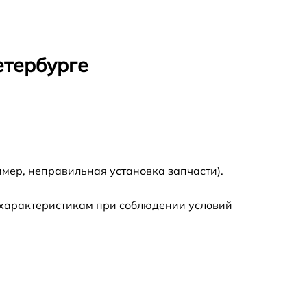
5500 р
7200 р
етербурге
3300 р
2700 р
720 р
мер, неправильная установка запчасти).
3500 р
 характеристикам при соблюдении условий
1100 р
1600 р