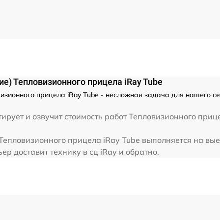
от 60 мин
от 60 мин
от 60 мин
е) Тепловизионного прицела iRay Tube
от 60 мин
изионного прицела iRay Tube - несложная задача для нашего се
от 60 мин
рует и озвучит стоимость работ Тепловизионного прице
Тепловизионного прицела iRay Tube выполняется на выез
от 60 мин
р доставит технику в сц iRay и обратно.
от 60 мин
от 60 мин