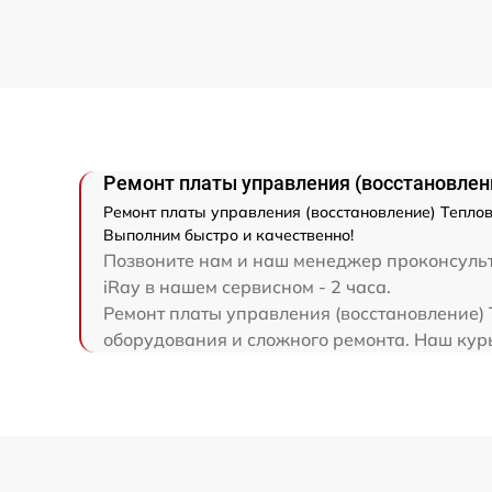
Замена микросхемы усилителя
Замена шим контроллера
Ремонт электронно-лучевой трубки
Ремонт платы управления (восстановлени
Ремонт контроллеров
Ремонт платы управления (восстановление) Теплов
Выполним быстро и качественно!
Восстановление питания
Позвоните нам и наш менеджер проконсульти
iRay в нашем сервисном - 2 часа.
Ремонт платы управления (восстановление) 
Ремонт оптики
оборудования и сложного ремонта. Наш курье
Ремонт датчика синхроимпульсов
Калибровка и настройка тепловизора