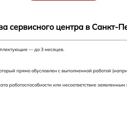
от 60 мин
от 60 мин
ва сервисного центра в Санкт-П
от 60 мин
от 60 мин
мплектующие — до 3 месяцев.
от 60 мин
который прямо обусловлен с выполненной работой (напри
от 60 мин
ата работоспособности или несоответствие заявленным
от 60 мин
от 60 мин