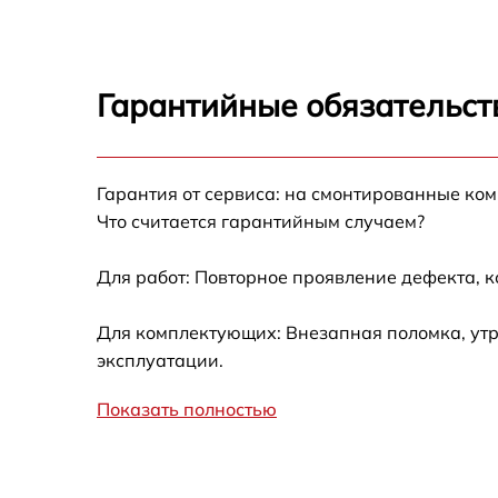
Не запускается тепловизионный прибор
Запускается и гаснет
Гарантийные обязательст
Не работает батарейный отсек
Разбита линза видоискателя (окуляр)
Гарантия от сервиса: на смонтированные ко
Что считается гарантийным случаем?
Ремонт разъема питания
Для работ: Повторное проявление дефекта, 
Замена процессора CPU
Для комплектующих: Внезапная поломка, утр
эксплуатации.
Ремонт Wi-Fi модуля
Показать полностью
Ремонт и замена аккумулятора