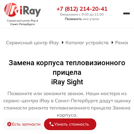
+7 (812) 214-20-41
Ежедневно с 9:00 до 21:00
Позвонить
мне утром
Сервисный центр iRay
в
Санкт-Петербурге
Сервисный центр iRay
Каталог устройств
Ремонт
Замена корпуса тепловизионного
прицела
iRay Sight
Позвоните или закажите звонок. Наши мастера из
сервис-центра iRay в Санкт-Петербурге дадут оценку
стоимости ремонта тепловизионного прицела Замена
корпуса.
Есть запчасти
Узнать стоимость