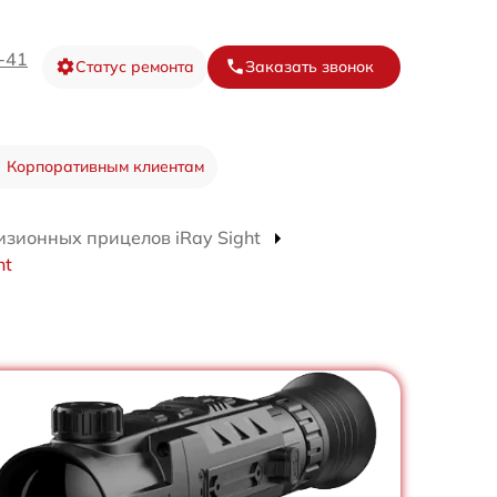
-41
Статус ремонта
Заказать звонок
Корпоративным клиентам
изионных прицелов iRay Sight
ht