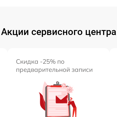
от 60 мин
от 60 мин
Акции сервисного центра
от 60 мин
Скидка -25% по
предварительной записи