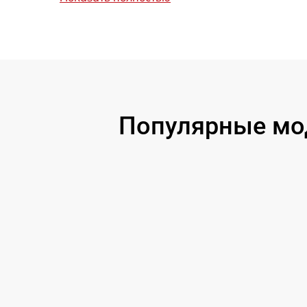
Восстановление цепи питания
Замена дисплея
Замена объектива
Популярные мод
Замена корпуса
Ремонт платы управления
(восстановление)
Восстановление после попадания влаги
Замена ключей управления