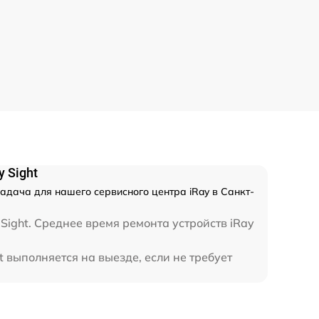
500 р
700 р
800 р
1300 р
1100 р
 Sight
задача для нашего сервисного центра iRay в Санкт-
800 р
Sight. Среднее время ремонта устройств iRay
2300 р
 выполняется на выезде, если не требует
2300 р