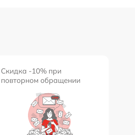
1200 р
1800 р
650 р
Скидка -10% при
повторном обращении