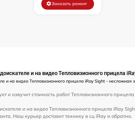
от 60 мин
Заказать ремонт
от 60 мин
от 60 мин
от 60 мин
от 60 мин
доискателе и на видео Тепловизионного прицела iRay
е и на видео Тепловизионного прицела iRay Sight - несложная 
от 60 мин
ет и озвучит стоимость работ Тепловизионного прицела 
от 60 мин
скателе и на видео Тепловизионного прицела iRay Sight
та. Наш курьер доставит технику в сц iRay и обратно.
от 60 мин