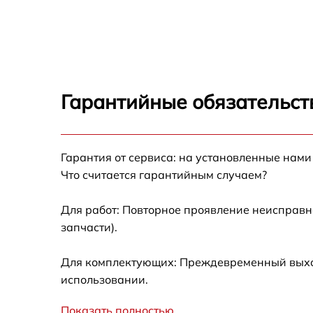
(панель управления)
Не запускается тепловизионный прибор
Запускается и гаснет
Гарантийные обязательст
Не работает батарейный отсек
Разбита линза видоискателя (окуляр)
Гарантия от сервиса: на установленные нами
Что считается гарантийным случаем?
Ремонт разъема питания
Для работ: Повторное проявление неисправн
запчасти).
Замена процессора CPU
Для комплектующих: Преждевременный выход 
Ремонт Wi-Fi модуля
использовании.
Показать полностью
Ремонт и замена аккумулятора