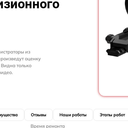
изионного
нистраторы из
произведут оценку
 Видна только
видео.
мущества
Отзывы
Наши работы
Этапы работ
Время ремонта