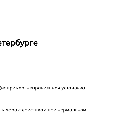
5500 р
7200 р
етербурге
3300 р
2700 р
720 р
 (например, неправильная установка
3500 р
ным характеристикам при нормальном
1100 р
1600 р