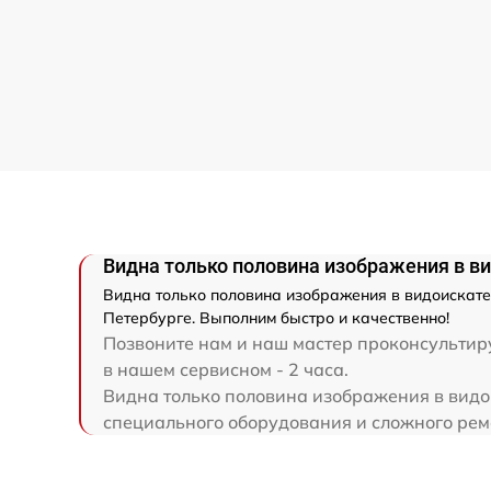
Замена микросхемы логики
Замена микросхемы усилителя
Замена шим контроллера
Ремонт электронно-лучевой трубки
Ремонт контроллеров
Видна только половина изображения в ви
Видна только половина изображения в видоискател
Восстановление питания
Петербурге. Выполним быстро и качественно!
Позвоните нам и наш мастер проконсультиру
в нашем сервисном - 2 часа.
Ремонт оптики
Видна только половина изображения в видои
специального оборудования и сложного ремон
Ремонт датчика синхроимпульсов