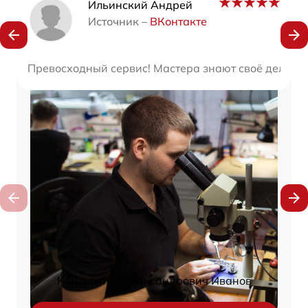
Наши мастера
Ильинский Андрей
Источник –
ВКонтакте
Превосходный сервис! Мастера знают своё дело, це
Константин Александрович Иванов