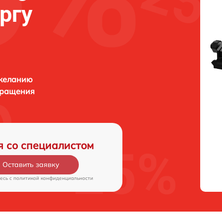
ргу
 желанию
бращения
я со специалистом
Оставить заявку
есь c
политикой конфиденциальности