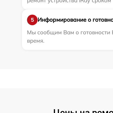
ремонт устройства iRay сроком 
Информирование о готовно
5
Мы сообщим Вам о готовности В
время.
Цены на ремо