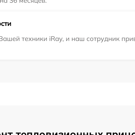
на 36 месяцев.
сти
ашей техники iRay, и наш сотрудник прив
нт тепловизионных прицел