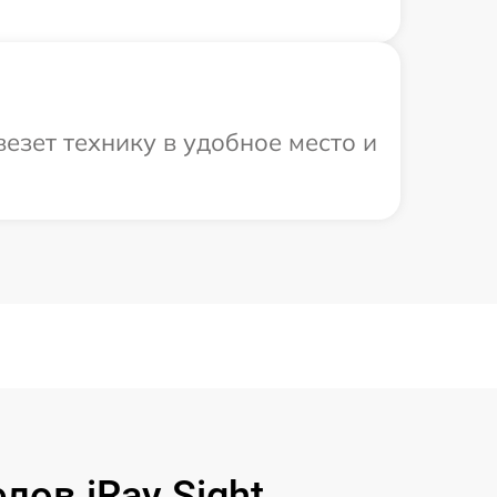
езет технику в удобное место и
ов iRay Sight