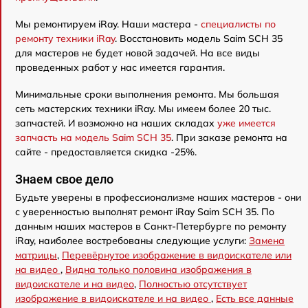
Мы ремонтируем iRay. Наши мастера -
специалисты по
ремонту техники iRay
. Восстановить модель Saim SCH 35
для мастеров не будет новой задачей. На все виды
проведенных работ у нас имеется гарантия.
Минимальные сроки выполнения ремонта. Мы большая
сеть мастерских техники iRay. Мы имеем более 20 тыс.
запчастей. И возможно на наших складах
уже имеется
запчасть на модель Saim SCH 35
. При заказе ремонта на
сайте - предоставляется скидка -25%.
Знаем свое дело
Будьте уверены в профессионализме наших мастеров - они
с уверенностью выполнят ремонт iRay Saim SCH 35. По
данным наших мастеров в Санкт-Петербурге по ремонту
iRay, наиболее востребованы следующие услуги:
Замена
матрицы
,
Перевёрнутое изображение в видоискателе или
на видео
,
Видна только половина изображения в
видоискателе и на видео
,
Полностью отсутствует
изображение в видоискателе и на видео
,
Есть все данные