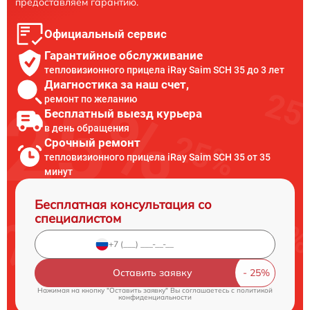
предоставляем гарантию.
Официальный сервис
Гарантийное обслуживание
тепловизионного прицела iRay Saim SCH 35 до 3 лет
Диагностика за наш счет,
ремонт по желанию
Бесплатный выезд курьера
в день обращения
Срочный ремонт
тепловизионного прицела iRay Saim SCH 35 от 35
минут
Бесплатная консультация со
специалистом
Оставить заявку
Нажимая на кнопку "Оставить заявку" Вы соглашаетесь c
политикой
конфиденциальности