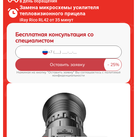
в день обращения
Замена микросхемы усилителя
тепловизионного прицела
iRay Rico RL42 от 35 минут
Бесплатная консультация со
специалистом
Оставить заявку
Нажимая на кнопку "Оставить заявку" Вы соглашаетесь c
политикой
конфиденциальности