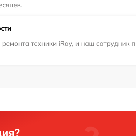
есяцев.
сти
емонта техники iRay, и наш сотрудник п
ция?