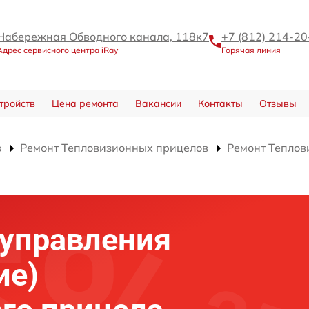
Набережная Обводного канала, 118к7
+7 (812) 214-20
Адрес сервисного центра iRay
Горячая линия
тройств
Цена ремонта
Вакансии
Контакты
Отзывы
в
Ремонт Тепловизионных прицелов
Ремонт Теплов
)
 управления
ие)