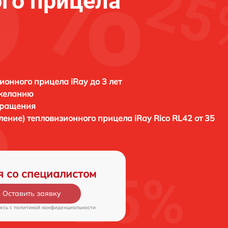
го прицела
ионного прицела iRay до 3 лет
 желанию
бращения
вление) тепловизионного прицела
iRay Rico RL42 от 35
я со специалистом
Оставить заявку
есь c
политикой конфиденциальности