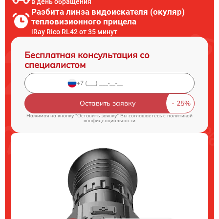
в день обращения
Разбита линза видоискателя (окуляр)
тепловизионного прицела
iRay Rico RL42 от 35 минут
Бесплатная консультация со
специалистом
Оставить заявку
Нажимая на кнопку "Оставить заявку" Вы соглашаетесь c
политикой
конфиденциальности