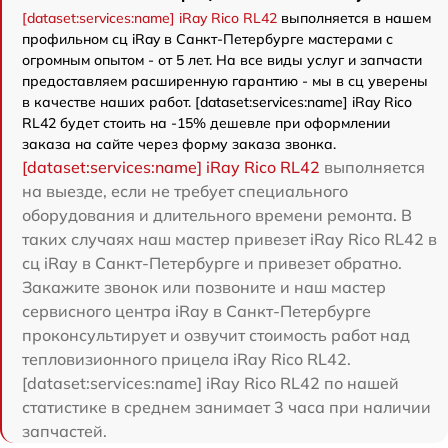
[dataset:services:name] iRay Rico RL42
выполняется в нашем
профильном сц iRay в Санкт-Петербурге мастерами с
огромным опытом - от 5 лет. На все виды услуг и запчасти
предоставляем расширенную гарантию - мы в сц уверены
в качестве наших работ. [dataset:services:name] iRay Rico
RL42 будет стоить на -15% дешевле при оформлении
заказа на сайте через форму заказа звонка.
[dataset:services:name] iRay Rico RL42
выполняется
на выезде, если не требует специального
оборудования и длительного времени ремонта. В
таких случаях наш мастер привезет iRay Rico RL42 в
сц iRay в Санкт-Петербурге и привезет обратно.
Закажите звонок или позвоните и наш мастер
сервисного центра iRay в Санкт-Петербурге
проконсультирует и озвучит стоимость работ над
тепловизионного прицела iRay Rico RL42.
[dataset:services:name] iRay Rico RL42 по нашей
статистике в среднем занимает 3 часа при наличии
запчастей.