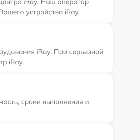
центра iRay. Наш оператор
Вашего устройства iRay.
удования iRay. При серьезной
р iRay.
мость, сроки выполнения и