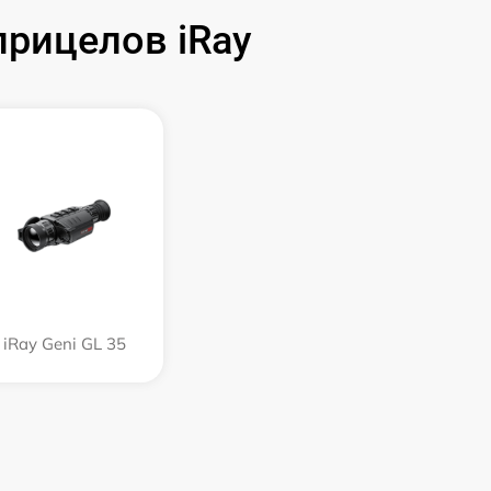
рицелов iRay
iRay Geni GL 35