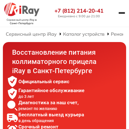
+7 (812) 214-20-41
Ежедневно с 9:00 до 21:00
Сервисный центр iRay
в
Санкт-Петербурге
Сервисный центр iRay
Каталог устройств
Ремонт
Восстановление питания
коллиматорного прицела
iRay в Санкт-Петербурге
Официальный сервис
Гарантийное обслуживание
до 3 лет
Диагностика за наш счет,
ремонт по желанию
Бесплатный выезд курьера
в день обращения
Срочный ремонт